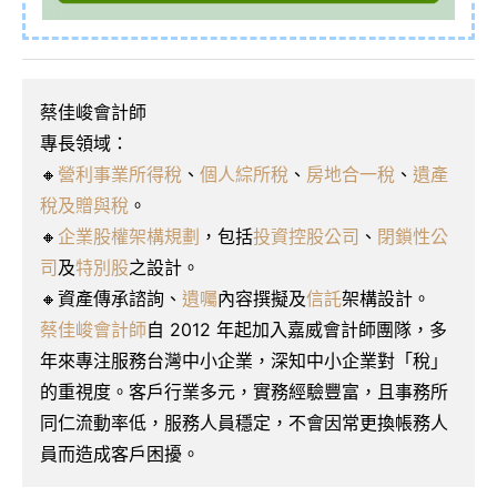
蔡佳峻會計師
專長領域：
🔸
營利事業所得稅
、
個人綜所稅
、
房地合一稅
、
遺產
稅及贈與稅
。
🔸
企業股權架構規劃
，包括
投資控股公司
、
閉鎖性公
司
及
特別股
之設計。
🔸資產傳承諮詢、
遺囑
內容撰擬及
信託
架構設計。
蔡佳峻會計師
自 2012 年起加入嘉威會計師團隊，多
年來專注服務台灣中小企業，深知中小企業對「稅」
的重視度。客戶行業多元，實務經驗豐富，且事務所
同仁流動率低，服務人員穩定，不會因常更換帳務人
員而造成客戶困擾。