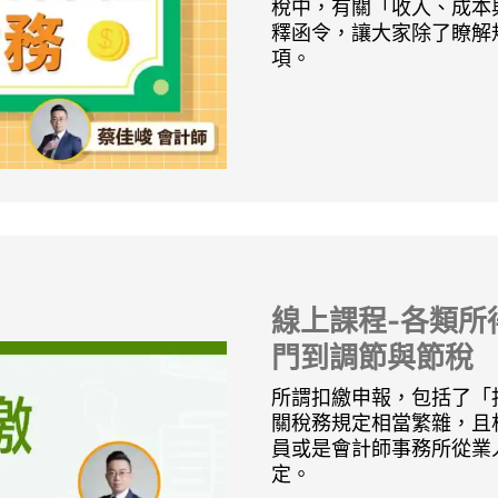
稅中，有關「收入、成本
釋函令，讓大家除了瞭解
項。
線上課程-各類所
門到調節與節稅
所謂扣繳申報，包括了「
關稅務規定相當繁雜，且
員或是會計師事務所從業
定。