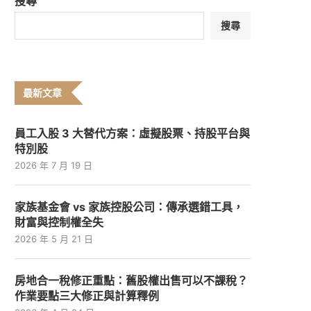
搜尋
搜尋
最新文章
員工入股 3 大替代方案：虛擬股票、持股平台與
特別股
2026 年 7 月 19 日
家族基金會 vs 家族控股公司：傳承選錯工具，
財富與控制權全失
2026 年 5 月 21 日
房地合一稅修正重點：舊股權出售可以不課稅？
作業要點三大修正與計算釋例