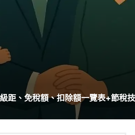
得稅級距、免稅額、扣除額一覽表+節稅