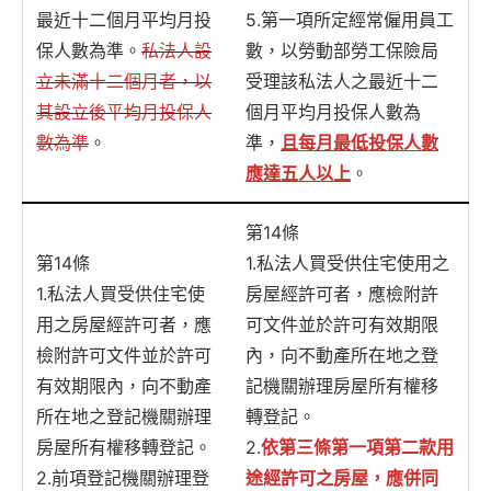
最近十二個月平均月投
5.第一項所定經常僱用員工
保人數為準。
私法人設
數，以勞動部勞工保險局
立未滿十二個月者，以
受理該私法人之最近十二
其設立後平均月投保人
個月平均月投保人數為
數為準
。
準，
且每月最低投保人數
應達五人以上
。
第14條
第14條
1.私法人買受供住宅使用之
1.私法人買受供住宅使
房屋經許可者，應檢附許
用之房屋經許可者，應
可文件並於許可有效期限
檢附許可文件並於許可
內，向不動產所在地之登
有效期限內，向不動產
記機關辦理房屋所有權移
所在地之登記機關辦理
轉登記。
房屋所有權移轉登記。
2.
依第三條第一項第二款用
2.前項登記機關辦理登
途經許可之房屋，應併同