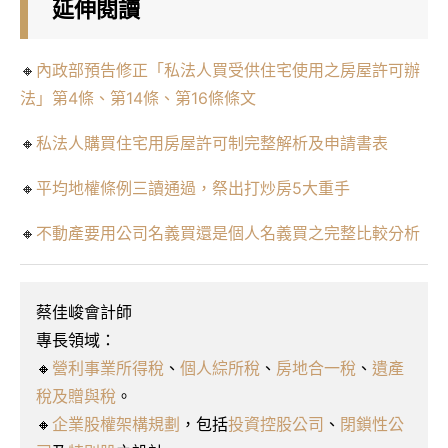
延伸閱讀
🔸
內政部預告修正「私法人買受供住宅使用之房屋許可辦
法」第4條、第14條、第16條條文
🔸
私法人購買住宅用房屋許可制完整解析及申請書表
🔸
平均地權條例三讀通過，祭出打炒房5大重手
🔸
不動產要用公司名義買還是個人名義買之完整比較分析
蔡佳峻會計師
專長領域：
🔸
營利事業所得稅
、
個人綜所稅
、
房地合一稅
、
遺產
稅及贈與稅
。
🔸
企業股權架構規劃
，包括
投資控股公司
、
閉鎖性公