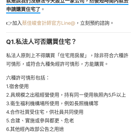
就是說我們沒辦法今天設立一家公司，然後短時間內就去
申請購買住宅了
。
👉加入
蔡佳峻會計師官方Line@
，立刻預約諮詢。
Q1.私法人可否購買住宅？
私法人原則上不得購買「住宅用房屋」，除非符合六種許
可情形，或符合九種免經許可情形，方能購買。
六種許可情形包括：
1.宿舍使用
2.具規模之出租經營使用，持有同㇐使用執照內5戶以上
3.衛生福利機構場所使用，例如⾧照機構等
4.合作社買受住宅，供社員共同使用
5.合建、實施或參與都更、危老
6.其他經內政部公告之用途