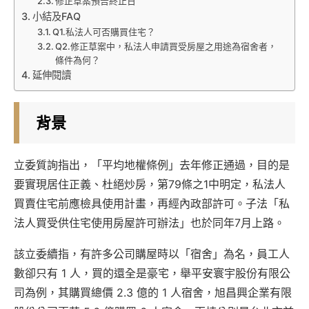
修正草案預告終止日
小結及FAQ
Q1.私法人可否購買住宅？
Q2.修正草案中，私法人申請買受房屋之用途為宿舍者，
條件為何？
延伸閱讀
背景
立委質詢指出，「平均地權條例」去年修正通過，目的是
要實現居住正義、杜絕炒房，第79條之1中明定，私法人
買賣住宅前應檢具使用計畫，再經內政部許可。子法「私
法人買受供住宅使用房屋許可辦法」也於同年7月上路。
該立委續指，有許多公司購屋時以「宿舍」為名，員工人
數卻只有 1 人，買的還全是豪宅，舉平安寰宇股份有限公
司為例，其購買總價 2.3 億的 1 人宿舍，旭昌興企業有限