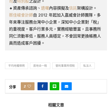
司
及
特別股
之設計。
🔸資產傳承諮詢、
遺囑
內容撰擬及
信託
架構設計。
蔡佳峻會計師
自 2012 年起加入嘉威會計師團隊，多
年來專注服務台灣中小企業，深知中小企業對「稅」
的重視度。客戶行業多元，實務經驗豐富，且事務所
同仁流動率低，服務人員穩定，不會因常更換帳務人
員而造成客戶困擾。
平均地權條例
房地合一稅
營利事業所得稅
私法人
2
分享
相關文章