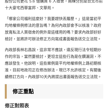
股份公司更花 5.6 億購買 6 人宿舍，兩棟分別是台北市前
十大豪宅西華富邦、文華苑。
「哪家公司福利這麼好？我要趕快丟履歷。」這是當初平
均地權條例修法的意旨嗎？為何內政部會予以核准？政府
放寬私法人買宿舍的例外是這樣用的嗎？要求內政部好好
檢討，並將許可辦法修正方向寫成書面報告送交立法院。
內政部長林右昌說，這非常不應該，違反現行法令短期炒
作的宗旨，當然要檢討，更坦言這些行為是在鑽漏洞，不
應該發生。他說明，這些案例是平均地權條例上路初期核
准，目前地政司正在修改辦法，現已不允許核定。有關後
續修訂方向，內政部10天內將提出書面報告送交立法院。
修正重點
修正對照表