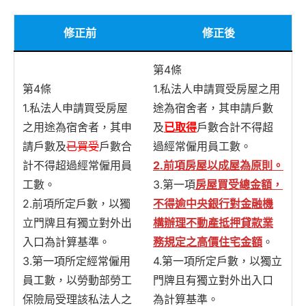
修正前
修正後
第4條
第4條
1.私法人申請買受房屋之用
1.私法人申請買受房屋
途為宿舍者，其申請戶數
之用途為宿舍者，其申
及
已取得
戶數合計不得超
請戶數及
已買受
戶數合
過經常僱用員工數。
計不得超過經常僱用員
2.前項房屋以成屋為原則。
工數。
3.第一項
房屋買受總金額，
2.前項所定戶數，以獨
不得逾中央銀行對金融機
立門牌且有獨立對外出
構辦理不動產抵押貸款業
入口為計算基準。
務規定之高價住宅金額
。
3.第一項所定經常僱用
4.第一項所定戶數，以獨立
員工數，以勞動部勞工
門牌且有獨立對外出入口
保險局受理該私法人之
為計算基準。