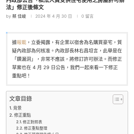
內政部公告「私法人買受供住宅使用之房屋許可辦
法」修正後條文
by
蔡 佳峻
2024 年 4 月 30 日
0 留言
據
報載
，立委揭露，有企業以宿舍為名購買豪宅，質
疑內政部為何核准。內政部長林右昌坦言，此舉是在
「鑽漏洞」，非常不應該，將修訂許可辦法。而修正
草案也在 4 月 29 日公告，我們一起來看一下修正
重點吧！
文章目錄
背景
修正重點
修正對照表
修正重點整理