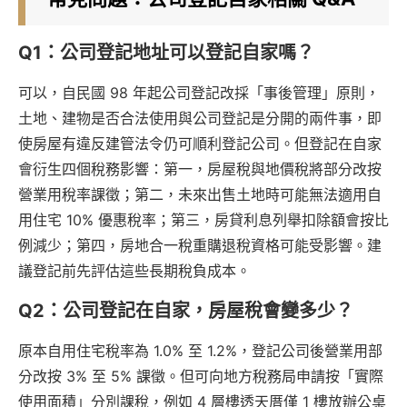
Q1：公司登記地址可以登記自家嗎？
可以，自民國 98 年起公司登記改採「事後管理」原則，
土地、建物是否合法使用與公司登記是分開的兩件事，即
使房屋有違反建管法令仍可順利登記公司。但登記在自家
會衍生四個稅務影響：第一，房屋稅與地價稅將部分改按
營業用稅率課徵；第二，未來出售土地時可能無法適用自
用住宅 10% 優惠稅率；第三，房貸利息列舉扣除額會按比
例減少；第四，房地合一稅重購退稅資格可能受影響。建
議登記前先評估這些長期稅負成本。
Q2：公司登記在自家，房屋稅會變多少？
原本自用住宅稅率為 1.0% 至 1.2%，登記公司後營業用部
分改按 3% 至 5% 課徵。但可向地方稅務局申請按「實際
使用面積」分別課稅，例如 4 層樓透天厝僅 1 樓放辦公桌