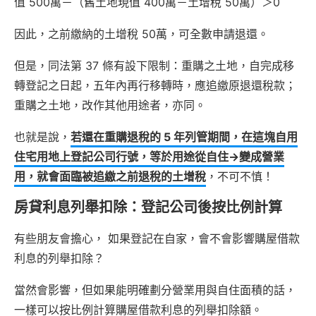
值 500萬－（舊土地現值 400萬－土增稅 50萬）＞0
因此，之前繳納的土增稅 50萬，可全數申請退還。
但是，同法第 37 條有設下限制：重購之土地，自完成移
轉登記之日起，五年內再行移轉時，應追繳原退還稅款；
重購之土地，改作其他用途者，亦同。
也就是說，
若還在重購退稅的 5 年列管期間，在這塊自用
住宅用地上登記公司行號，等於用途從自住→變成營業
用，就會面臨被追繳之前退稅的土增稅
，不可不慎！
房貸利息列舉扣除：登記公司後按比例計算
有些朋友會擔心， 如果登記在自家，會不會影響購屋借款
利息的列舉扣除？
當然會影響，但如果能明確劃分營業用與自住面積的話，
一樣可以按比例計算購屋借款利息的列舉扣除額。