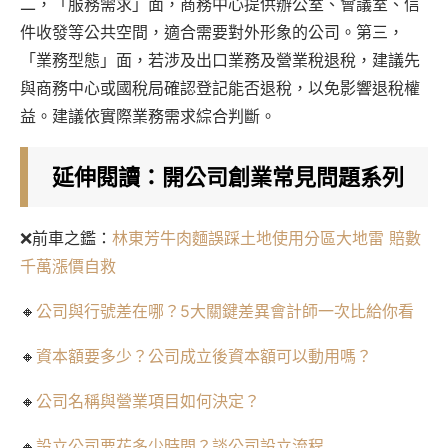
二，「服務需求」面，商務中心提供辦公室、會議室、信
件收發等公共空間，適合需要對外形象的公司。第三，
「業務型態」面，若涉及出口業務及營業稅退稅，建議先
與商務中心或國稅局確認登記能否退稅，以免影響退稅權
益。建議依實際業務需求綜合判斷。
延伸閱讀：開公司創業常見問題系列
❌前車之鑑：
林東芳牛肉麵誤踩土地使用分區大地雷 賠數
千萬漲價自救
🔸
公司與行號差在哪？5大關鍵差異會計師一次比給你看
🔸
資本額要多少？公司成立後資本額可以動用嗎？
🔸
公司名稱與營業項目如何決定？
🔸
設立公司要花多少時間？談公司設立流程