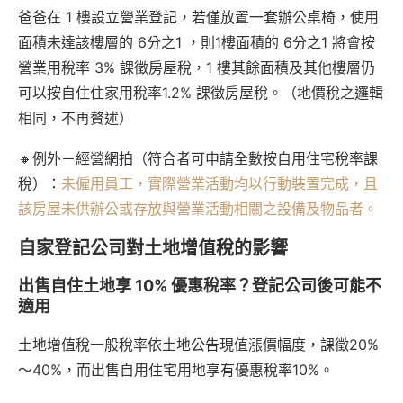
爸爸在 1 樓設立營業登記，若僅放置一套辦公桌椅，使用
面積未達該樓層的 6分之1 ，則1樓面積的 6分之1 將會按
營業用稅率 3% 課徵房屋稅，1 樓其餘面積及其他樓層仍
可以按自住住家用稅率1.2% 課徵房屋稅。（地價稅之邏輯
相同，不再贅述）
🔸例外－經營網拍（符合者可申請全數按自用住宅稅率課
稅）：
未僱用員工，實際營業活動均以行動裝置完成，且
該房屋未供辦公或存放與營業活動相關之設備及物品者。
自家登記公司對土地增值稅的影響
出售自住土地享 10% 優惠稅率？登記公司後可能不
適用
土地增值稅一般稅率依土地公告現值漲價幅度，課徵20%
～40%，而出售自用住宅用地享有優惠稅率10%。