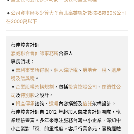
🔸
公司資本額多少算大？台北高雄統計數據揭露80%公司
在2000萬以下
蔡佳峻會計師
嘉威聯合會計師事務所
合夥人
專長領域：
🔸
營利事業所得稅
、
個人綜所稅
、
房地合一稅
、
遺產
稅及贈與稅
。
🔸
企業股權架構規劃
，包括
投資控股公司
、
閉鎖性公
司
及
特別股
之設計。
🔸
資產傳承
諮詢、
遺囑
內容撰擬及
信託
架構設計。
蔡佳峻會計師自 2012 年起加入嘉威會計師團隊，執
業經驗豐富。多年來專注服務台灣中小企業，深知中
小企業對「稅」的重視度。客戶行業多元，實務經驗