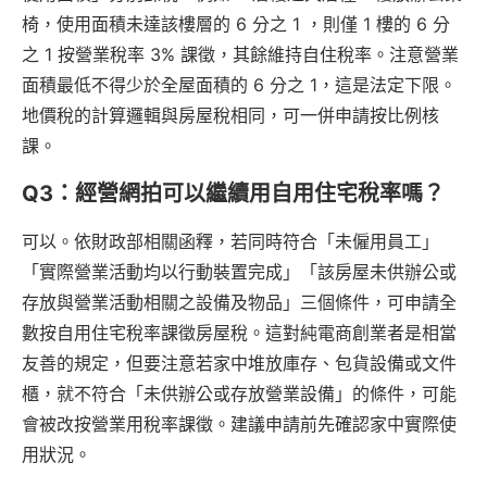
椅，使用面積未達該樓層的 6 分之 1 ，則僅 1 樓的 6 分
之 1 按營業稅率 3% 課徵，其餘維持自住稅率。注意營業
面積最低不得少於全屋面積的 6 分之 1，這是法定下限。
地價稅的計算邏輯與房屋稅相同，可一併申請按比例核
課。
Q3：經營網拍可以繼續用自用住宅稅率嗎？
可以。依財政部相關函釋，若同時符合「未僱用員工」
「實際營業活動均以行動裝置完成」「該房屋未供辦公或
存放與營業活動相關之設備及物品」三個條件，可申請全
數按自用住宅稅率課徵房屋稅。這對純電商創業者是相當
友善的規定，但要注意若家中堆放庫存、包貨設備或文件
櫃，就不符合「未供辦公或存放營業設備」的條件，可能
會被改按營業用稅率課徵。建議申請前先確認家中實際使
用狀況。