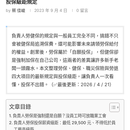
投保級距規定
by
蔡 佳峻
2023 年 9 月 4 日
0 留言
負責人勞健保的規定與一般員工完全不同，搞錯不只
會被健保局追溯保費，還可能影響未來請領勞保給付
的權益。創業後，勞保屬於「自願投保」，但健保卻
是強制加保在自己公司，這兩者的差異讓許多新手老
闆一頭霧水。本文整理勞保、健保、職災保險與勞退
四大項目的最新規定與投保級距，讓負責人一次看
懂，投保不出錯。（✅最後更新：2026 / 4 / 21）
文章目錄
負責人勞保是強制還是自願？沒員工時可放職業工會
負責人勞保投保薪資級距：最低 29,500 元、不得低於員
工最高級距