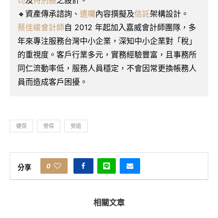
🔸資產傳承諮詢、
遺囑
內容撰擬及
信託
架構設計。
蔡佳峻會計師
自 2012 年起加入嘉威會計師團隊，多
年來專注服務台灣中小企業，深知中小企業對「稅」
的重視度。客戶行業多元，實務經驗豐富，且事務所
同仁流動率低，服務人員穩定，不會因常更換帳務人
員而造成客戶困擾。
健保
勞保
勞退
0
分享
相關文章