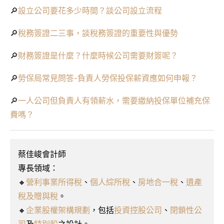
🔎
設立公司要花多少時間？談公司設立流程
🔎
稅務簽證二三事，談稅務簽證的重要性與優勢
🔎
財務簽證是什麼？什麼時候公司需要財簽呢？
🔎
勞保局常見問答-負責人勞保投保薪資應如何申報？
🔎
一人公司但負責人有領薪水，需要繳納投保單位補充保
費嗎？
蔡佳峻會計師
專長領域：
🔸
營利事業所得稅
、
個人綜所稅
、
房地合一稅
、
遺產
稅及贈與稅
。
🔸
企業股權架構規劃
，包括
投資控股公司
、
閉鎖性公
司
及
特別股
之設計。