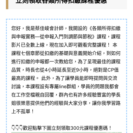
立刻領取各類所得扣繳課程優惠
您好，我是蔡佳峻會計師，我開設的《各類所得扣繳
與申報實務—從申報入門到調節與節稅》課程，課程
影片已全數上線，現在加入即可觀看完整課程！ 本
課程七個章節從扣繳的基礎與意義開始介紹，到如何
進行扣繳的申報都一次教給您，為了呈現最佳的課程
品質，時長也從4小時延長至近9小時，絕對是CP值
最高的課程。 此外，為了讓學員能即時提問與交流
討論，本課程設有專屬line群組，學員的問題我都會
在工作空檔親自回覆，群內也有許多經驗豐富的學長
姐很樂意提供他們的經驗與大家分享，讓你我學習路
上不孤單！
👇👇👇歡迎點擊下圖立刻領取300元課程優惠碼！