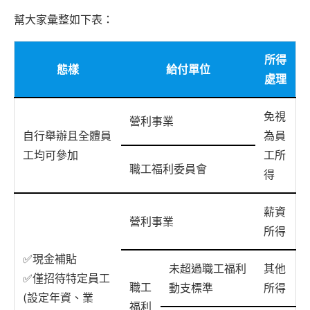
幫大家彙整如下表：
所得
態樣
給付單位
處理
免視
營利事業
自行舉辦且全體員
為員
工均可參加
工所
職工福利委員會
得
薪資
營利事業
所得
✅現金補貼
未超過職工福利
其他
✅僅招待特定員工
職工
動支標準
所得
(設定年資、業
福利