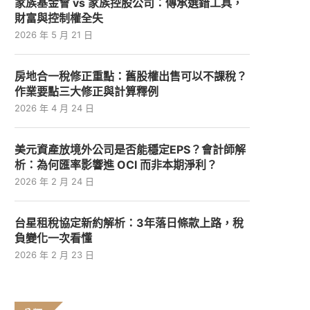
家族基金會 vs 家族控股公司：傳承選錯工具，
財富與控制權全失
2026 年 5 月 21 日
房地合一稅修正重點：舊股權出售可以不課稅？
作業要點三大修正與計算釋例
2026 年 4 月 24 日
美元資產放境外公司是否能穩定EPS？會計師解
析：為何匯率影響進 OCI 而非本期淨利？
2026 年 2 月 24 日
台星租稅協定新約解析：3年落日條款上路，稅
負變化一次看懂
2026 年 2 月 23 日