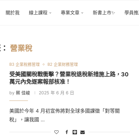
關於我
線上課程
專業文章
新書上市✨
學員推
籤：
營業稅
B3 企業稅務管理
B2 企業財務管理
受美國關稅戰衝擊？營業稅退稅新措施上路，30
萬元內免逐案報部核准！
by
蔡 佳峻
2025 年 6 月 6 日
美國於今年 4 月初宣佈將對全球多國課徵「對等關
稅」，讓我國 …