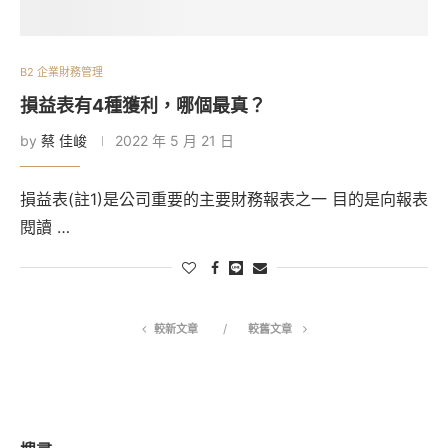
B2 企業財務管理
損益表有4種獲利，哪個最真？
by
蔡 佳峻
2022 年 5 月 21 日
損益表(註1)是公司重要的主要財務報表之一 目的是向報表
閱讀 …
較新文章
較舊文章