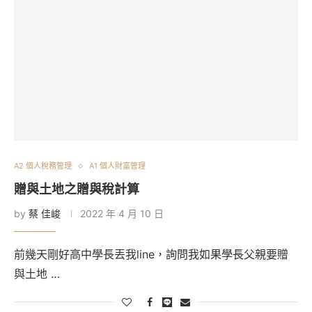
A2 個人稅務管理
A1 個人財富管理
贈與土地之贈與稅計算
by
蔡 佳峻
2022 年 4 月 10 日
前幾天剛好高中學長丟我line，詢問我如果學長父親要贈
與土地 …