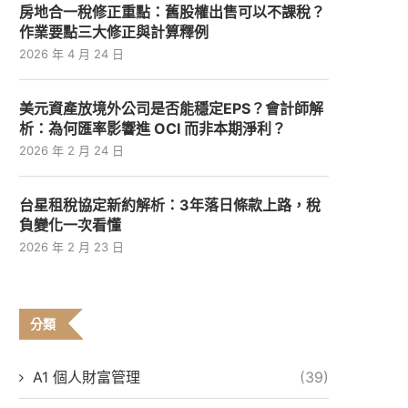
房地合一稅修正重點：舊股權出售可以不課稅？
作業要點三大修正與計算釋例
2026 年 4 月 24 日
美元資產放境外公司是否能穩定EPS？會計師解
析：為何匯率影響進 OCI 而非本期淨利？
2026 年 2 月 24 日
台星租稅協定新約解析：3年落日條款上路，稅
負變化一次看懂
2026 年 2 月 23 日
分類
A1 個人財富管理
(39)