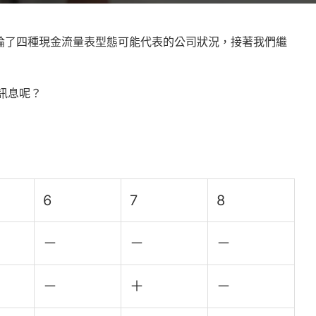
論了四種現金流量表型態可能代表的公司狀況，接著我們繼
訊息呢？
6
7
8
－
－
－
－
＋
－