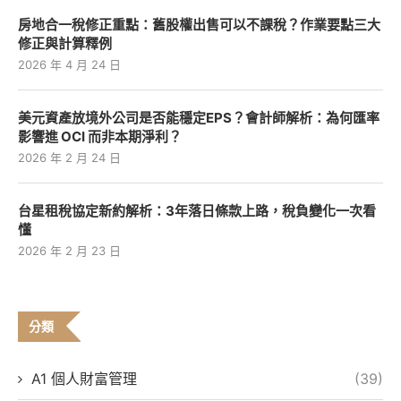
房地合一稅修正重點：舊股權出售可以不課稅？作業要點三大
修正與計算釋例
2026 年 4 月 24 日
美元資產放境外公司是否能穩定EPS？會計師解析：為何匯率
影響進 OCI 而非本期淨利？
2026 年 2 月 24 日
台星租稅協定新約解析：3年落日條款上路，稅負變化一次看
懂
2026 年 2 月 23 日
分類
A1 個人財富管理
(39)