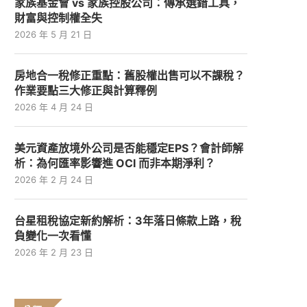
家族基金會 vs 家族控股公司：傳承選錯工具，
財富與控制權全失
2026 年 5 月 21 日
房地合一稅修正重點：舊股權出售可以不課稅？
作業要點三大修正與計算釋例
2026 年 4 月 24 日
美元資產放境外公司是否能穩定EPS？會計師解
析：為何匯率影響進 OCI 而非本期淨利？
2026 年 2 月 24 日
台星租稅協定新約解析：3年落日條款上路，稅
負變化一次看懂
2026 年 2 月 23 日