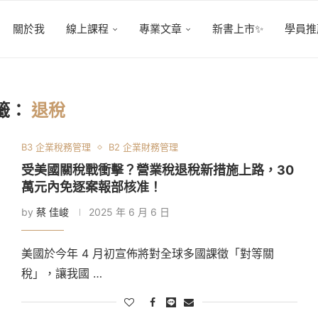
關於我
線上課程
專業文章
新書上市✨
學員推
籤：
退稅
B3 企業稅務管理
B2 企業財務管理
受美國關稅戰衝擊？營業稅退稅新措施上路，30
萬元內免逐案報部核准！
by
蔡 佳峻
2025 年 6 月 6 日
美國於今年 4 月初宣佈將對全球多國課徵「對等關
稅」，讓我國 …