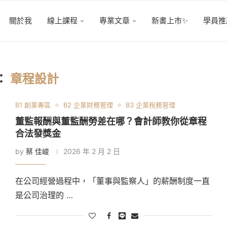
關於我
線上課程
專業文章
新書上市✨
學員推
：
章程設計
B1 創業專區
B2 企業財務管理
B3 企業稅務管理
董監報酬與董監酬勞差在哪？會計師教你從章程
合法發獎金
by
蔡 佳峻
2026 年 2 月 2 日
在公司經營過程中，「董事與監察人」的薪酬制度一直
是公司治理的 …