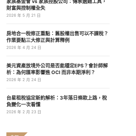
家族基金會 vs 家族控股公司：傳承選錯工具，
財富與控制權全失
2026 年 5 月 21 日
房地合一稅修正重點：舊股權出售可以不課稅？
作業要點三大修正與計算釋例
2026 年 4 月 24 日
美元資產放境外公司是否能穩定EPS？會計師解
析：為何匯率影響進 OCI 而非本期淨利？
2026 年 2 月 24 日
台星租稅協定新約解析：3年落日條款上路，稅
負變化一次看懂
2026 年 2 月 23 日