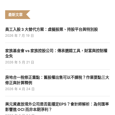
最新文章
員工入股 3 大替代方案：虛擬股票、持股平台與特別股
2026 年 7 月 19 日
家族基金會 vs 家族控股公司：傳承選錯工具，財富與控制權
全失
2026 年 5 月 21 日
房地合一稅修正重點：舊股權出售可以不課稅？作業要點三大
修正與計算釋例
2026 年 4 月 24 日
美元資產放境外公司是否能穩定EPS？會計師解析：為何匯率
影響進 OCI 而非本期淨利？