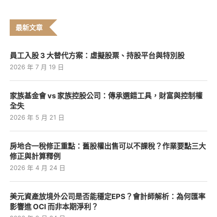
最新文章
員工入股 3 大替代方案：虛擬股票、持股平台與特別股
2026 年 7 月 19 日
家族基金會 vs 家族控股公司：傳承選錯工具，財富與控制權
全失
2026 年 5 月 21 日
房地合一稅修正重點：舊股權出售可以不課稅？作業要點三大
修正與計算釋例
2026 年 4 月 24 日
美元資產放境外公司是否能穩定EPS？會計師解析：為何匯率
影響進 OCI 而非本期淨利？