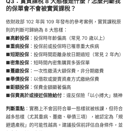
Q3：實質課稅 8 大態樣是什麼？怎麼判斷我
的保單會不會被實質課稅？
依財政部 102 年與 109 年發布的參考案例，實質課稅原
則的判斷可歸納為 8 大態樣：
■
高齡投保
：投保時年齡偏高（常見 70 歲以上）
■
重病投保
：投保前或投保時已罹患重大疾病
■
短期投保
：投保時間距離身故日期過短（常見 2 年內）
■密集投保
：短時間內密集購買多張保單
■躉繳投保
：一次性繳清大額保費，非分期繳費
■舉債投保
：以借款或變賣資產方式繳納保費
■鉅額投保
：保費金額顯著偏高
■保費高於或接近保險給付
：違反保險「以小搏大」精神
判斷重點
：實務上不會因符合單一態樣就被核課，但符合
越多態樣（尤其重病、躉繳、舉債三項），被認定為「規
避遺產稅」的可能性越高。建議投保前評估自身條件，並