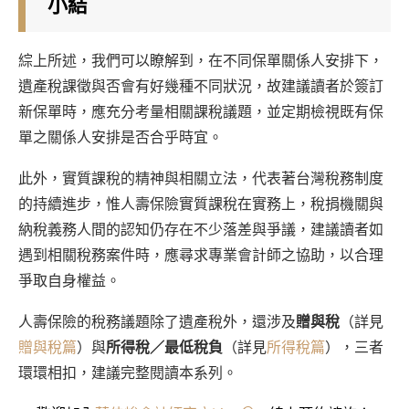
小結
綜上所述，我們可以瞭解到，在不同保單關係人安排下，
遺產稅課徵與否會有好幾種不同狀況，故建議讀者於簽訂
新保單時，應充分考量相關課稅議題，並定期檢視既有保
單之關係人安排是否合乎時宜。
此外，實質課稅的精神與相關立法，代表著台灣稅務制度
的持續進步，惟人壽保險實質課稅在實務上，稅捐機關與
納稅義務人間的認知仍存在不少落差與爭議，建議讀者如
遇到相關稅務案件時，應尋求專業會計師之協助，以合理
爭取自身權益。
人壽保險的稅務議題除了遺產稅外，還涉及
贈與稅
（詳見
贈與稅篇
）與
所得稅／最低稅負
（詳見
所得稅篇
），三者
環環相扣，建議完整閱讀本系列。