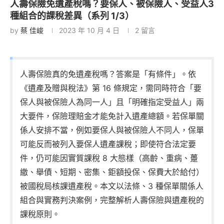
人壽保險免遺產稅嗎？要保人、被保險人、受益人3
種組合的課稅差異（系列 1/3）
by
蔡 佳峻
2023 年 10 月 4 日
2 留言
人壽保險真的免遺產稅嗎？答案是「有條件」。依
《遺產及贈與稅法》第 16 條規定，需同時符合「要
保人與被保險人為同一人」且「明確指定受益人」兩
大要件，保險理賠金才能免計入遺產總額。若保單關
係人安排不當，例如要保人與被保險人不同人，保單
可能反而被列入要保人遺產課稅；即使符合法定要
件，仍可能因實質課稅 8 大態樣（高齡、重病、躉
繳、舉債、短期、密集、鉅額投保、保費大於給付）
被國稅局核課遺產稅。本文以法條、3 種保單關係人
組合與實務判決案例，完整解析人壽保險與遺產稅的
課稅原則。