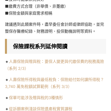
■繳費方式合理（非舉債、非躉繳）
■保險金額與家庭需求相稱
建議遇到此類案件時，盡早委任會計師或律師協助，並完
整保存醫療紀錄、財務證明、投保動機說明等資料。
保險課稅系列延伸閱讀
🔸
人壽保險與贈與稅：要保人變更與代繳保費的稅務風險
（系列 2/3）
🔸
人壽保險所得稅與最低稅負：保險給付如何課所得稅？
3,740 萬免稅額試算範例（系列 3/3）
🔸
保單可能涉及贈與稅的3種情形
🔸
從訴願案例淺談保險遺產稅實質課稅