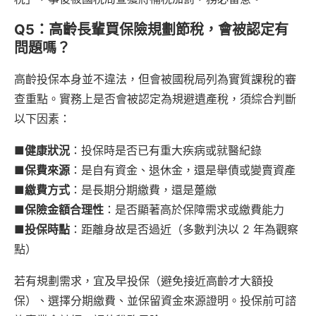
Q5：高齡長輩買保險規劃節稅，會被認定有
問題嗎？
高齡投保本身並不違法，但會被國稅局列為實質課稅的審
查重點。實務上是否會被認定為規避遺產稅，須綜合判斷
以下因素：
■
健康狀況
：投保時是否已有重大疾病或就醫紀錄
■保費來源
：是自有資金、退休金，還是舉債或變賣資產
■繳費方式
：是長期分期繳費，還是躉繳
■保險金額合理性
：是否顯著高於保障需求或繳費能力
■投保時點
：距離身故是否過近（多數判決以 2 年為觀察
點）
若有規劃需求，宜及早投保（避免接近高齡才大額投
保）、選擇分期繳費、並保留資金來源證明。投保前可諮