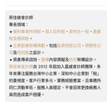
蔡佳峻會計師
專長領域：
🔸
營利事業所得稅
、
個人綜所稅
、
房地合一稅
、
遺產
稅及贈與稅
。
🔸
企業股權架構規劃
，包括
投資控股公司
、
閉鎖性公
司
及
特別股
之設計。
🔸資產傳承諮詢、
遺囑
內容撰擬及
信託
架構設計。
蔡佳峻會計師
自 2012 年起加入嘉威會計師團隊，多
年來專注服務台灣中小企業，深知中小企業對「稅」
的重視度。客戶行業多元，實務經驗豐富，且事務所
同仁流動率低，服務人員穩定，不會因常更換帳務人
員而造成客戶困擾。