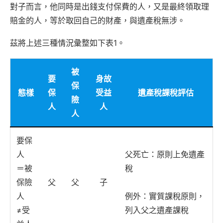
對子而言，他同時是出錢支付保費的人，又是最終領取理
賠金的人，等於取回自己的財產，與遺產稅無涉。
茲將上述三種情況彙整如下表1。
被
要
身故
保
態樣
保
受益
遺產稅課稅評估
險
人
人
人
要保
人
父死亡：原則上免遺產
＝被
稅
保險
父
父
子
人
例外：實質課稅原則，
≠受
列入父之遺產課稅