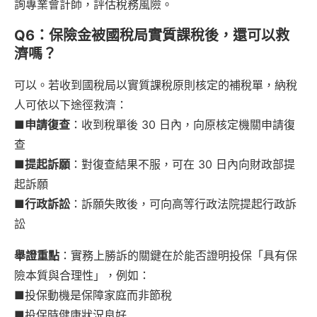
詢專業會計師，評估稅務風險。
Q6：保險金被國稅局實質課稅後，還可以救
濟嗎？
可以。若收到國稅局以實質課稅原則核定的補稅單，納稅
人可依以下途徑救濟：
■申請復查
：收到稅單後 30 日內，向原核定機關申請復
查
■提起訴願
：對復查結果不服，可在 30 日內向財政部提
起訴願
■行政訴訟
：訴願失敗後，可向高等行政法院提起行政訴
訟
舉證重點
：實務上勝訴的關鍵在於能否證明投保「具有保
險本質與合理性」，例如：
■投保動機是保障家庭而非節稅
■投保時健康狀況良好