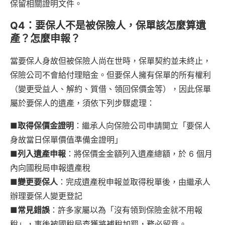
保留相關證明文件。
Q4：要保人不是被保險人，保單該怎麼算遺
產？怎麼申報？
當要保人身故但被保險人尚在世時，保單契約並未終止，
保險公司不會給付理賠金。但要保人擁有保單的所有權利
（變更受益人、解約、質借、領回保價金等），因此保單
屬於要保人的遺產，須依下列步驟處理：
■
取得保價金證明
：繼承人向保險公司申請開立「要保人
身故當日保單價值準備金證明」
■列入遺產申報
：將保價金金額列入遺產總額，於 6 個月
內向國稅局申報遺產稅
■變更要保人
：完成遺產稅申報並取得稅單後，由繼承人
辦理要保人變更登記
■
常見錯誤
：許多家屬以為「沒有領到保險金就不用報
稅」，事後被國稅局查獲將補稅加罰，務必留意。