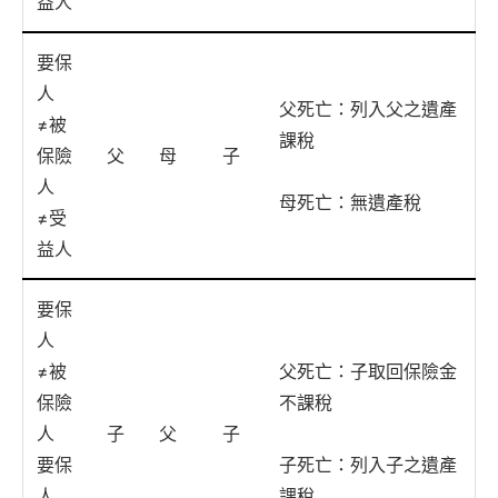
益人
要保
人
父死亡：列入父之遺產
≠被
課稅
保險
父
母
子
人
母死亡：無遺產稅
≠受
益人
要保
人
≠被
父死亡：子取回保險金
保險
不課稅
人
子
父
子
要保
子死亡：列入子之遺產
人
課稅