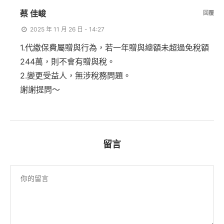
蔡 佳峻
回覆
2025 年 11 月 26 日 - 14:27
1.代繳保費屬贈與行為，若一年贈與總額未超過免稅額
244萬，則不會有贈與稅。
2.變更受益人，無涉稅務問題。
謝謝提問～
留言