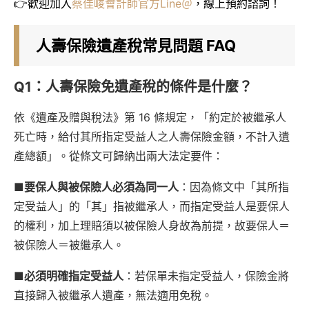
👉歡迎加入
蔡佳峻會計師官方Line＠
，線上預約諮詢！
人壽保險遺產稅常見問題 FAQ
Q1：人壽保險免遺產稅的條件是什麼？
依《遺產及贈與稅法》第 16 條規定，「約定於被繼承人
死亡時，給付其所指定受益人之人壽保險金額，不計入遺
產總額」。從條文可歸納出兩大法定要件：
■
要保人與被保險人必須為同一人
：因為條文中「其所指
定受益人」的「其」指被繼承人，而指定受益人是要保人
的權利，加上理賠須以被保險人身故為前提，故要保人＝
被保險人＝被繼承人。
■
必須明確指定受益人
：若保單未指定受益人，保險金將
直接歸入被繼承人遺產，無法適用免稅。