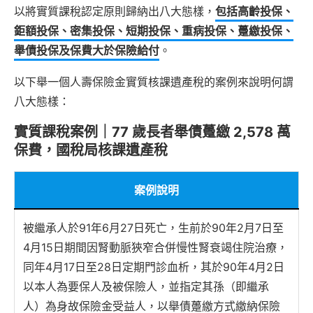
以將實質課稅認定原則歸納出八大態樣，
包括高齡投保、
鉅額投保、密集投保、短期投保、重病投保、躉繳投保、
舉債投保及保費大於保險給付
。
以下舉一個人壽保險金實質核課遺產稅的案例來說明何謂
八大態樣：
實質課稅案例｜77 歲長者舉債躉繳 2,578 萬
保費，國稅局核課遺產稅
案例說明
被繼承人於91年6月27日死亡，生前於90年2月7日至
4月15日期間因腎動脈狹窄合併慢性腎衰竭住院治療，
同年4月17日至28日定期門診血析，其於90年4月2日
以本人為要保人及被保險人，並指定其孫（即繼承
人）為身故保險金受益人，以舉債躉繳方式繳納保險