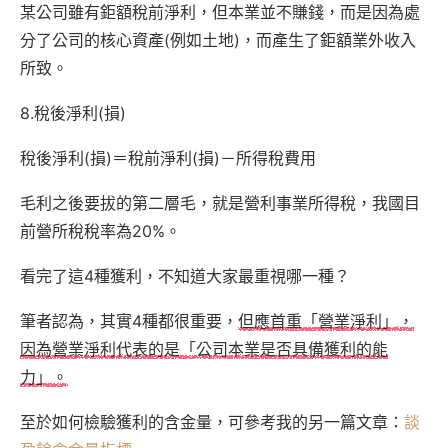
某公司雖有鉅額稅前淨利，但本業並不賺錢，而是因為處
分了公司的核心資產(例如土地)，而產生了鉅額業外收入
所致。
8.稅後淨利(損)
稅後淨利(損)＝稅前淨利(損)－所得稅費用
毛利之後要拔的第二層毛，就是營利事業所得稅，我國目
前營所稅稅率為20%。
看完了這4種獲利，不知道大家最重視哪一種？
筆者認為，其實4種都很重要，
但應首重「營業淨利」，
因為營業淨利代表的是「公司本業是否具備獲利的能
力」。
至於如何檢驗獲利的含金量，可參考我的另一篇文章：
談