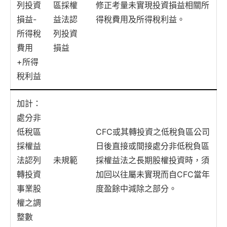
列投資
區採權
修正考量未實現投資損益相關所
損益-
益法認
得稅費用及所得稅利益。
所得稅
列投資
費用
損益
+所得
稅利益
加計：
處分非
低稅區
CFC或其轉投資之低稅負區公司
採權益
日後直接或間接處分非低稅負區
法認列
未規範
採權益法之長期股權投資時，須
轉投資
加回以往屬未實現而自CFC當年
事業股
度盈餘中減除之部分。
權之調
整數