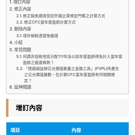
增訂內容
修正內容
修正豁免適用受控外國企業規定門檻之計算方式
修正CFC當年度盈餘計算方式
刪除內容
境外納稅憑證免驗證
小結
常見問題
何謂非低稅地區分配111年及以前年度盈餘得免計入當年度
盈餘之過渡條款？
「透過損益按公允價值衡量之金融工具」(FVPL)所產生
之公允價值變動，在計算CFC當年度盈餘有何相關規
定？
延伸閱讀
增訂內容
項目
內容