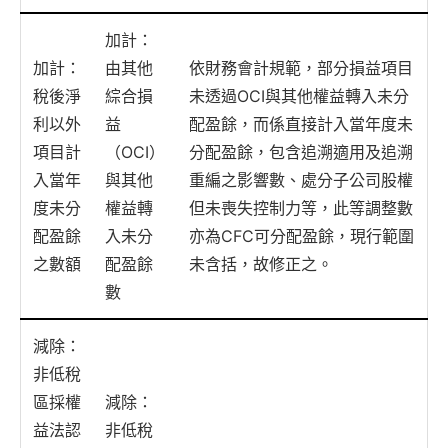
加計：
加計：
由其他
依財務會計規範，部分損益項目
稅後淨
綜合損
未透過OCI與其他權益轉入未分
利以外
益
配盈餘，而係直接計入當年度未
項目計
（OCI）
分配盈餘，包含追溯適用及追溯
入當年
與其他
重編之影響數、處分子公司股權
度未分
權益轉
但未喪失控制力等，此等調整數
配盈餘
入未分
亦為CFC可分配盈餘，現行範圍
之數額
配盈餘
未含括，故修正之。
數
減除：
非低稅
區採權
減除：
益法認
非低稅