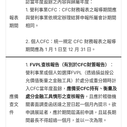
認當年度盈餘之內容與歸屬年度：
1. 營利事業CFC：CFC財務報表之報導期間應
報表
與營利事業依規定辦理結算申報所屬會計期間
期間
相同。
2. 個人CFC：統一規定 CFC 財務報表之報導
期間應為 1 月 1 日至 12 月 31 日。
1.
FVPL查核報告（有別於CFC財簽報告）
：
營利事業或個人如選擇FVPL（透過損益按公
允價值衡量之金融工具）於處分或重分類時計
入CFC當年度盈餘，
應備妥CFC持有、衡量及
應備
處分金融工具情形之查核報告
，且應於稽徵機
查文
關書面調查函送達之翌日起一個月內提示。欲
件
申請展延者，應於期間屆滿前申請，且延長期
間最長不得超過一個月，並以一次為限。