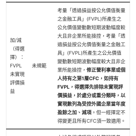
考量「透過損益按公允價值衡量
之金融工具」(FVPL)所產生之
公允價值變動數短期波動幅度較
大且非企業所能操控，考量「透
加/減
過損益按公允價值衡量之金融工
（得選
具」(FVPL)所產生之公允價值
擇）：
變動數短期波動幅度較大且非企
FVPL
未規範
業所能操控，
修正營利事業或個
未實現
人持有之第1層CFC，如持有
評價損
FVPL，得選擇先排除未實現評
益
價損益，於處分或重分類時，以
實現數列為受控外國企業當年度
盈餘之加、減項
。但一經擇定不
得變更且所有CFC須一致適用。