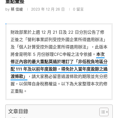
重點彙整
by
蔡 佳峻
2023 年 12 月 26 日
0 留言
財政部業於上週 12 月 21 日及 22 日分別公告了修
正後之「營利事業認列受控外國企業所得適用辦法」
及「個人計算受控外國企業所得適用辦法」，此版本
將會是明年 5 月份辦理CFC申報之法令依據。
本次
修正內容的最大重點莫過於增訂了「非低稅負地區分
配 111 年及以前年度盈餘，得免計入當年度盈餘之過
渡條款」
，請大家務必留意過渡條款的期限並充分把
握，以保障自身稅務權益。以下為大家整理本次的修
正重點。
文章目錄