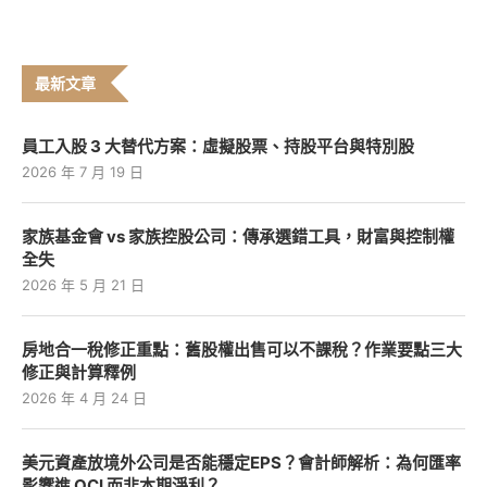
最新文章
員工入股 3 大替代方案：虛擬股票、持股平台與特別股
2026 年 7 月 19 日
家族基金會 vs 家族控股公司：傳承選錯工具，財富與控制權
全失
2026 年 5 月 21 日
房地合一稅修正重點：舊股權出售可以不課稅？作業要點三大
修正與計算釋例
2026 年 4 月 24 日
美元資產放境外公司是否能穩定EPS？會計師解析：為何匯率
影響進 OCI 而非本期淨利？